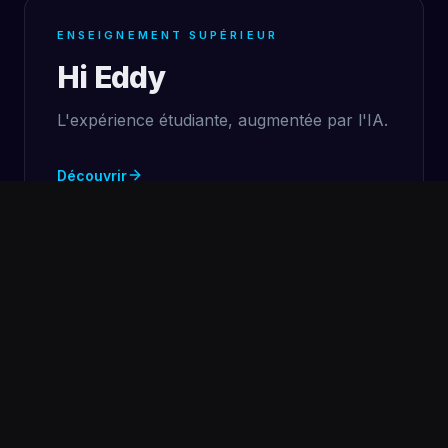
ENSEIGNEMENT SUPÉRIEUR
Hi Eddy
L'expérience étudiante, augmentée par l'IA.
Découvrir
SANTÉ PUBLIQUE
Spread
La déclaration des maladies obligatoires,
sur Salesforce.
Découvrir