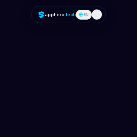
apphero
.tech
EN