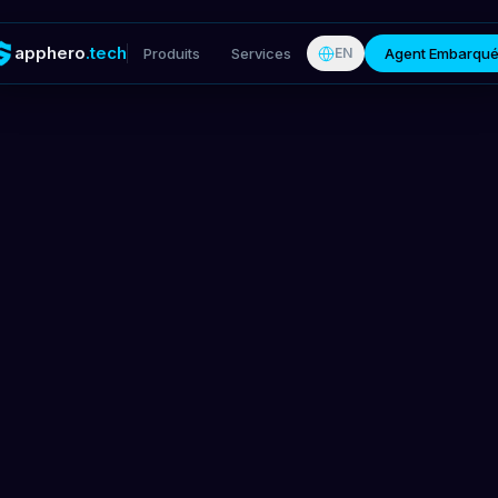
apphero
.tech
Produits
Services
Agent Embarqu
EN