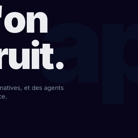
a
'on
uit.
 natives, et des agents
ce.